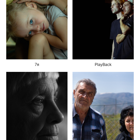
7я
PlayBack