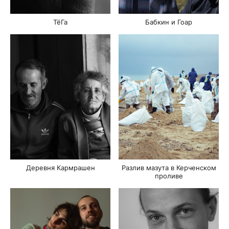
ТёГа
Бабкин и Гоар
Деревня Кармрашен
Разлив мазута в Керченском
проливе